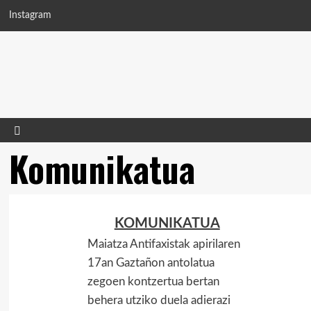
Saltar
Instagram
al
contenido
Komunikatua
KOMUNIKATUA
Maiatza Antifaxistak apirilaren
17an Gaztañon antolatua
zegoen kontzertua bertan
behera utziko duela adierazi