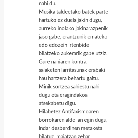
nahi du.
Musika taldeetako batek parte
hartuko ez duela jakin dugu,
aurreko inolako jakinarazpenik
jaso gabe, erantzunik emateko
edo edozein irtenbide
bilatzeko aukerarik gabe utziz.
Gure nahiaren kontra,
salaketen larritasunak erabaki
hau hartzera behartu gaitu.
Minik sortzea sahiestu nahi
dugu eta eragindakoa
atsekabetu digu.
Hilabetez Antifaxismoaren
borrokaren alde lan egin dugu,
indar desberdinen metaketa
bilatuz, maiatzan zehar