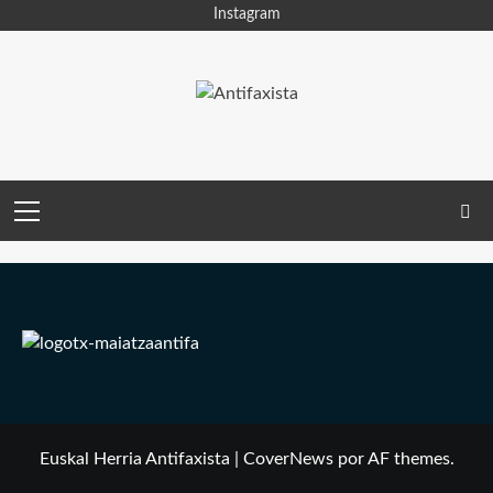
Saltar
Instagram
al
contenido
Menú
principal
Euskal Herria Antifaxista
|
CoverNews
por AF themes.